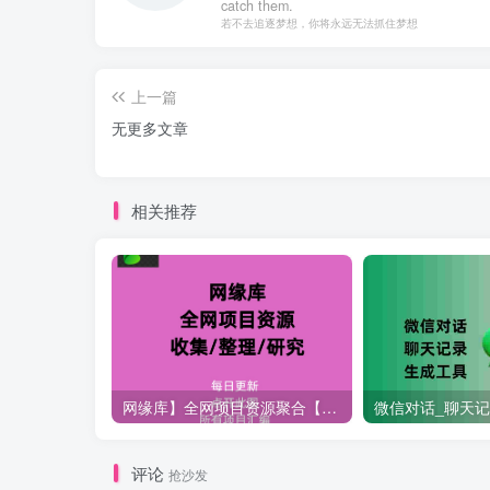
catch them.
若不去追逐梦想，你将永远无法抓住梦想
上一篇
无更多文章
相关推荐
网缘库】全网项目资源聚合【2025.7.29更新]
评论
抢沙发