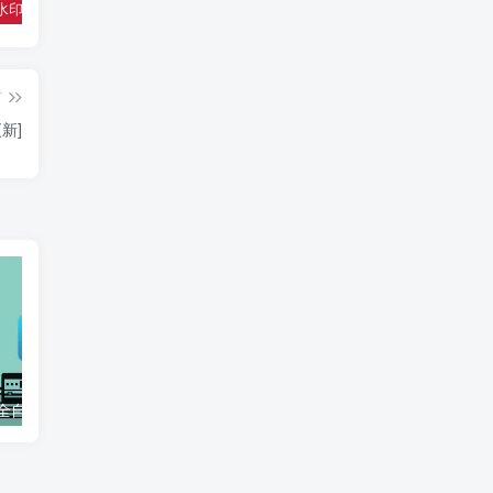
小红书无水印内容在线解析下载小红书下载
万能视频图片解析下载
小白找资源_收集你兴趣领域的资源/教程/素材
篇
新]
_全自动抢票软