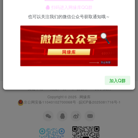
扫码进入网缘库QQ群
也可以关注我们的微信公众号获取通知哦～
暂无内容
加入Q群
友链申请
免责声明
广告合作
关于我们
Copyright © 2025 ·
网缘库
京公网安备11040102700068号
·
皖ICP备2025081716号-1