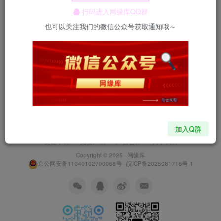
扫码进入网缘库QQ群
也可以关注我们的微信公众号获取通知哦～
暂无内容
加入Q群
友链申请
免责声明
广告合作
关于我们
Copyright © 2025 ·
网缘库
京公网安备11040102700068号
·
皖ICP备2025081716号-1