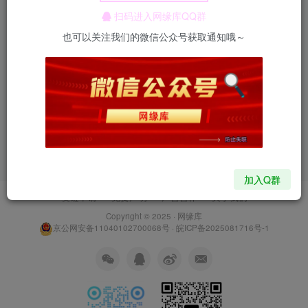
扫码进入网缘库QQ群
也可以关注我们的微信公众号获取通知哦～
暂无内容
加入Q群
友链申请
免责声明
广告合作
关于我们
Copyright © 2025 ·
网缘库
京公网安备11040102700068号
·
皖ICP备2025081716号-1